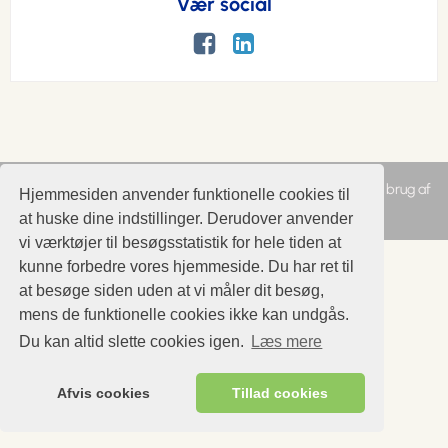
Vær social
En del af Venstre, Danmarks Liberale Parti
|
Hjemmesidens brug af
Hjemmesiden anvender funktionelle cookies til
cookies
|
Behandling af personoplysninger
at huske dine indstillinger. Derudover anvender
vi værktøjer til besøgsstatistik for hele tiden at
kunne forbedre vores hjemmeside. Du har ret til
at besøge siden uden at vi måler dit besøg,
mens de funktionelle cookies ikke kan undgås.
Du kan altid slette cookies igen.
Læs mere
Afvis cookies
Tillad cookies