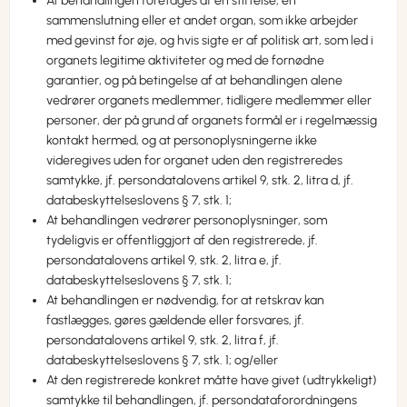
At behandlingen foretages af en stiftelse, en
sammenslutning eller et andet organ, som ikke arbejder
med gevinst for øje, og hvis sigte er af politisk art, som led i
organets legitime aktiviteter og med de fornødne
garantier, og på betingelse af at behandlingen alene
vedrører organets medlemmer, tidligere medlemmer eller
personer, der på grund af organets formål er i regelmæssig
kontakt hermed, og at personoplysningerne ikke
videregives uden for organet uden den registreredes
samtykke, jf. persondatalovens artikel 9, stk. 2, litra d, jf.
databeskyttelseslovens § 7, stk. 1;
At behandlingen vedrører personoplysninger, som
tydeligvis er offentliggjort af den registrerede, jf.
persondatalovens artikel 9, stk. 2, litra e, jf.
databeskyttelseslovens § 7, stk. 1;
At behandlingen er nødvendig, for at retskrav kan
fastlægges, gøres gældende eller forsvares, jf.
persondatalovens artikel 9, stk. 2, litra f, jf.
databeskyttelseslovens § 7, stk. 1; og/eller
At den registrerede konkret måtte have givet (udtrykkeligt)
samtykke til behandlingen, jf. persondataforordningens