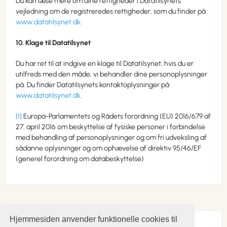
Du kan læse mere om dine rettigheder i Datatilsynets
vejledning om de registreredes rettigheder, som du finder på
www.datatilsynet.dk
.
10. Klage til Datatilsynet
Du har ret til at indgive en klage til Datatilsynet, hvis du er
utilfreds med den måde, vi behandler dine personoplysninger
på. Du finder Datatilsynets kontaktoplysninger på
www.datatilsynet.dk
.
[1]
Europa-Parlamentets og Rådets forordning (EU) 2016/679 af
27. april 2016 om beskyttelse af fysiske personer i forbindelse
med behandling af personoplysninger og om fri udveksling af
sådanne oplysninger og om ophævelse af direktiv 95/46/EF
(generel forordning om databeskyttelse)
Hjemmesiden anvender funktionelle cookies til